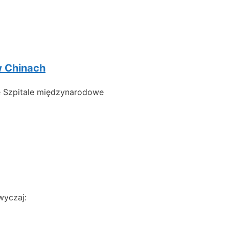
w Chinach
ne Szpitale międzynarodowe
wyczaj: