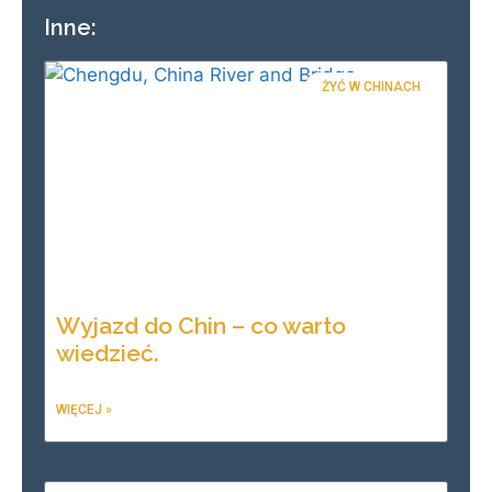
Inne:
ŻYĆ W CHINACH
Wyjazd do Chin – co warto
wiedzieć.
WIĘCEJ »