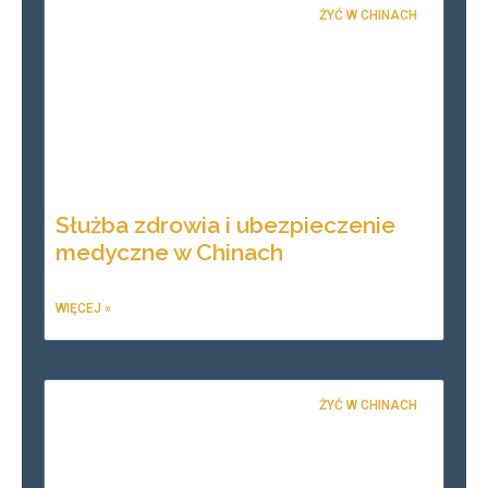
ŻYĆ W CHINACH
Służba zdrowia i ubezpieczenie
medyczne w Chinach
WIĘCEJ »
ŻYĆ W CHINACH