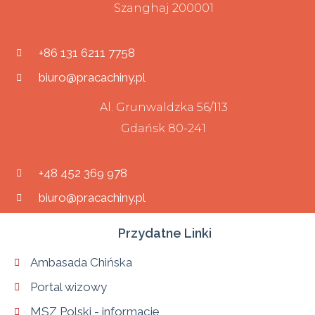
Szanghaj 200001
+86 131 6211 7758
biuro@pracachiny.pl
Al. Grunwaldzka 56/113
Gdańsk 80-241
+48 452 369 978
biuro@pracachiny.pl
Przydatne Linki
Ambasada Chińska
Portal wizowy
MSZ Polski - informacje