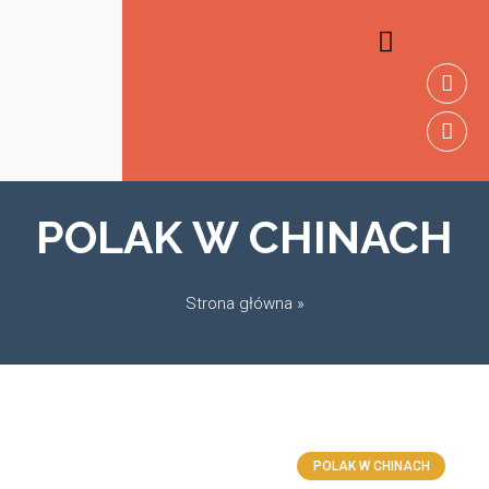
NASZE USŁUGI
NASI PARTNERZY
POLAK W CHINACH
Strona główna
»
POLAK W CHINACH