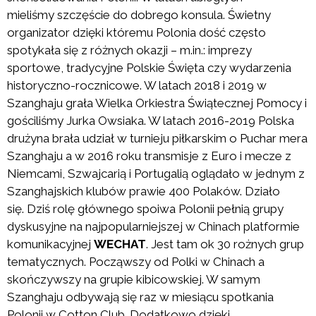
mieliśmy szczęście do dobrego konsula. Świetny
organizator dzięki któremu Polonia dość często
spotykała się z różnych okazji – m.in.: imprezy
sportowe, tradycyjne Polskie Święta czy wydarzenia
historyczno-rocznicowe. W latach 2018 i 2019 w
Szanghaju grała Wielka Orkiestra Świątecznej Pomocy i
gościliśmy Jurka Owsiaka. W latach 2016-2019 Polska
drużyna brała udział w turnieju piłkarskim o Puchar mera
Szanghaju a w 2016 roku transmisje z Euro i mecze z
Niemcami, Szwajcarią i Portugalią oglądało w jednym z
Szanghajskich klubów prawie 400 Polaków. Działo
się. Dziś rolę głównego spoiwa Polonii pełnią grupy
dyskusyjne na najpopularniejszej w Chinach platformie
komunikacyjnej
WECHAT
. Jest tam ok 30 rożnych grup
tematycznych. Począwszy od Polki w Chinach a
skończywszy na grupie kibicowskiej. W samym
Szanghaju odbywają się raz w miesiącu spotkania
Polonii w Cotton Club. Dodatkowo dzięki