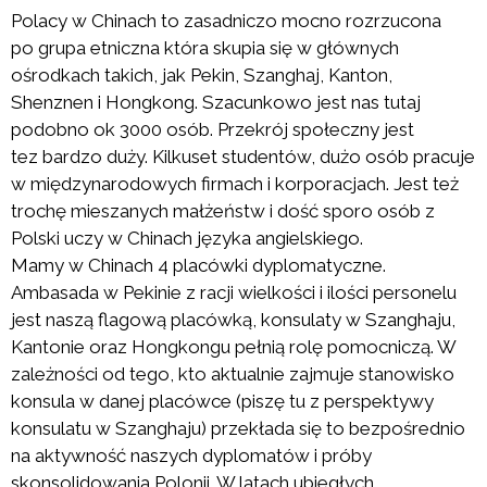
Polacy w Chinach to zasadniczo mocno rozrzucona
po grupa etniczna która skupia się w głównych
ośrodkach takich, jak Pekin, Szanghaj, Kanton,
Shenznen i Hongkong. Szacunkowo jest nas tutaj
podobno ok 3000 osób. Przekrój społeczny jest
tez bardzo duży. Kilkuset studentów, dużo osób pracuje
w międzynarodowych firmach i korporacjach. Jest też
trochę mieszanych małżeństw i dość sporo osób z
Polski uczy w Chinach języka angielskiego.
Mamy w Chinach 4 placówki dyplomatyczne.
Ambasada w Pekinie z racji wielkości i ilości personelu
jest naszą flagową placówką, konsulaty w Szanghaju,
Kantonie oraz Hongkongu pełnią rolę pomocniczą. W
zależności od tego, kto aktualnie zajmuje stanowisko
konsula w danej placówce (piszę tu z perspektywy
konsulatu w Szanghaju) przekłada się to bezpośrednio
na aktywność naszych dyplomatów i próby
skonsolidowania Polonii. W latach ubiegłych