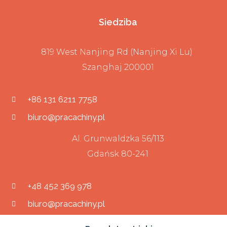
Siedziba
819 West Nanjing Rd (Nanjing Xi Lu)
Szanghaj 200001
+86 131 6211 7758
biuro@pracachiny.pl
Al. Grunwaldzka 56/113
Gdańsk 80-241
+48 452 369 978
biuro@pracachiny.pl